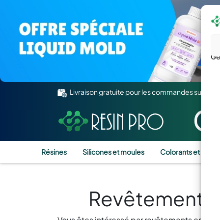
Gé
Livraison gratuite pour les commandes supérie
Résines
Silicones et moules
Colorants et Pigm
Revêtements E
Vous êtes intéressé par revêtements en résin