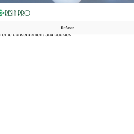
Refuser
rer le consentement aux cookies
ures à 99 €
ents
Accessoires et polissage
Sols et revêtements
Boug
n Résine Pour Salles De
e pour salles de bains de luxe ? Sur RESIN PRO, vous pouvez