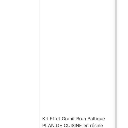
Kit 
Plan
rési
de s
Kit Effet Granit Brun Baltique
kg (
PLAN DE CUISINE en résine
Kit 