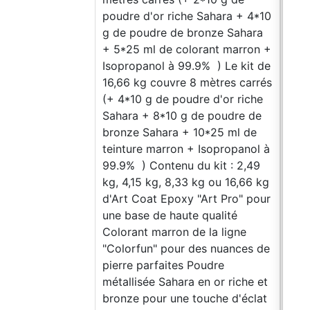
poudre d'or riche Sahara + 4*10
g d
g de poudre de bronze Sahara
turq
+ 5*25 ml de colorant marron +
de S
Isopropanol à 99.9% ) Le kit de
de c
16,66 kg couvre 8 mètres carrés
à 99
(+ 4*10 g de poudre d'or riche
couv
Sahara + 8*10 g de poudre de
g d
bronze Sahara + 10*25 ml de
8*1
teinture marron + Isopropanol à
turq
99.9% ) Contenu du kit : 2,49
de S
kg, 4,15 kg, 8,33 kg ou 16,66 kg
de c
d'Art Coat Epoxy "Art Pro" pour
à 99
une base de haute qualité
kg, 
Colorant marron de la ligne
d'Ar
"Colorfun" pour des nuances de
une 
pierre parfaites Poudre
Tein
métallisée Sahara en or riche et
"Col
bronze pour une touche d'éclat
Tur