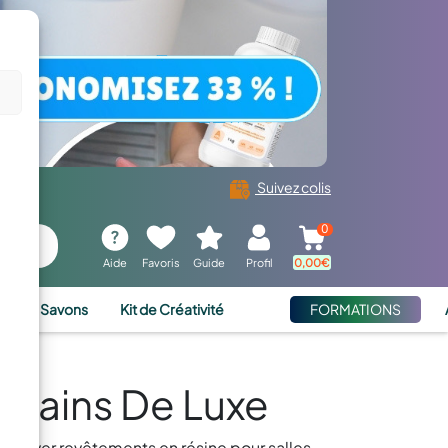
Suivez colis
0
Aide
Favoris
Guide
Profil
0,00
€
ies et Savons
Kit de Créativité
FORMATIONS
 Bains De Luxe
 trouver revêtements en résine pour salles