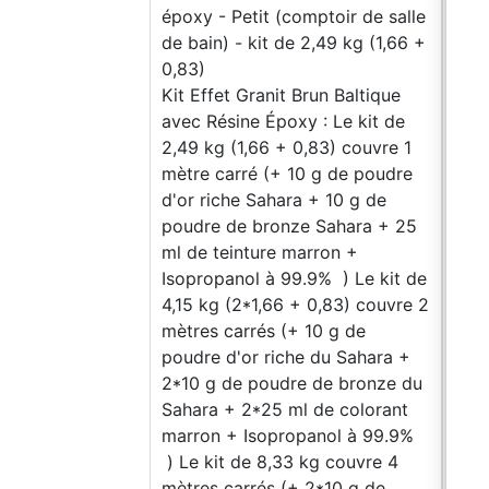
époxy - Petit (comptoir de salle
Plan
de bain) - kit de 2,49 kg (1,66 +
rési
0,83)
(1,6
Kit Effet Granit Brun Baltique
carr
avec Résine Époxy : Le kit de
Saha
2,49 kg (1,66 + 0,83) couvre 1
de S
mètre carré (+ 10 g de poudre
poud
d'or riche Sahara + 10 g de
2*25
poudre de bronze Sahara + 25
Isop
ml de teinture marron +
4,15
Isopropanol à 99.9% ) Le kit de
mètr
4,15 kg (2*1,66 + 0,83) couvre 2
pou
mètres carrés (+ 10 g de
g d
poudre d'or riche du Sahara +
turq
2*10 g de poudre de bronze du
Saha
Sahara + 2*25 ml de colorant
colo
marron + Isopropanol à 99.9%
99.9
) Le kit de 8,33 kg couvre 4
4 mè
mètres carrés (+ 2*10 g de
pou