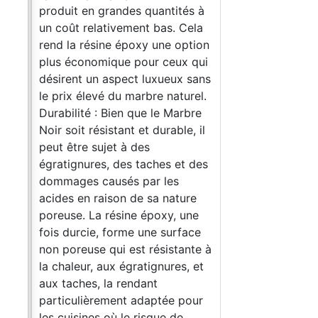
produit en grandes quantités à
re de
un coût relativement bas. Cela
de
rend la résine époxy une option
plus économique pour ceux qui
désirent un aspect luxueux sans
 à
le prix élevé du marbre naturel.
1,66
Durabilité : Bien que le Marbre
rrés
Noir soit résistant et durable, il
a
peut être sujet à des
ahara
égratignures, des taches et des
dommages causés par les
acides en raison de sa nature
e
poreuse. La résine époxy, une
 à
fois durcie, forme une surface
uvre
non poreuse qui est résistante à
la chaleur, aux égratignures, et
10 g
aux taches, la rendant
 4*
particulièrement adaptée pour
olet
les cuisines où le risque de