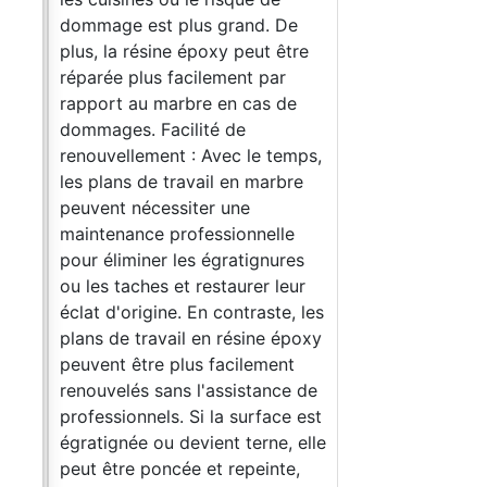
c +
dommage est plus grand. De
plus, la résine époxy peut être
 de
réparée plus facilement par
arrés
rapport au marbre en cas de
ra
dommages. Facilité de
renouvellement : Avec le temps,
les plans de travail en marbre
8*
peuvent nécessiter une
8*25
maintenance professionnelle
pour éliminer les égratignures
enu
ou les taches et restaurer leur
33 kg
éclat d'origine. En contraste, les
xy
plans de travail en résine époxy
peuvent être plus facilement
 et
renouvelés sans l'assistance de
t
professionnels. Si la surface est
eu
égratignée ou devient terne, elle
peut être poncée et repeinte,