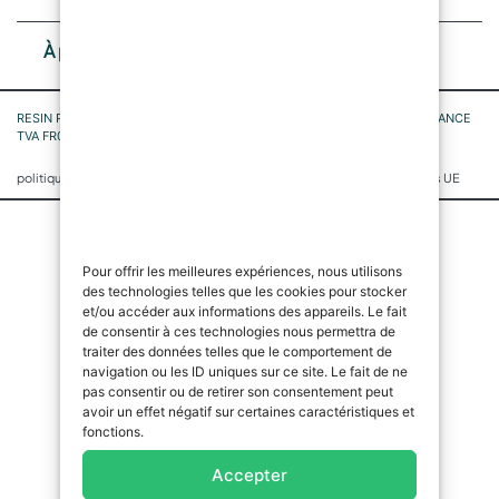
À propos de nous
RESIN PRO SASU, n° 4 Allée du Marais de Condé 60510 Rochy-Condé FRANCE
TVA FR05842797722 SIRET 842 797 722 00027 code NAF 4791B
|
|
politique de confidentialité
Politique de cookies
Politique de cookies UE
Pour offrir les meilleures expériences, nous utilisons
des technologies telles que les cookies pour stocker
et/ou accéder aux informations des appareils. Le fait
de consentir à ces technologies nous permettra de
traiter des données telles que le comportement de
navigation ou les ID uniques sur ce site. Le fait de ne
pas consentir ou de retirer son consentement peut
avoir un effet négatif sur certaines caractéristiques et
fonctions.
Accepter