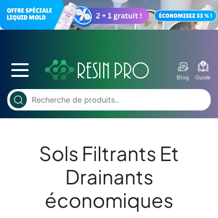
Blog
Guide
Sols Filtrants Et
Drainants
économiques