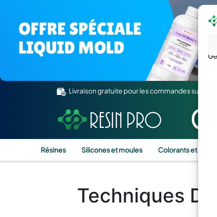
Gé
Livraison gratuite pour les commandes supérie
Résines
Silicones et moules
Colorants et Pigm
Techniques De 