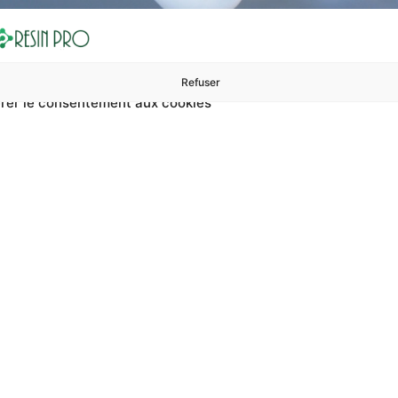
Refuser
rer le consentement aux cookies
ures à 99 €
ents
Accessoires et polissage
Sols et revêtements
Boug
Manipulation Et Entret