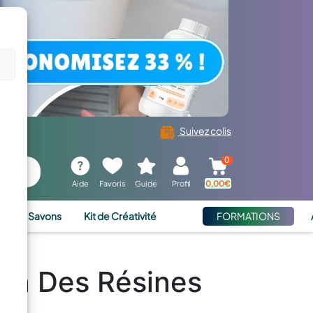
Suivez colis
0
Aide
Favoris
Guide
Profil
0,00
€
ies et Savons
Kit de Créativité
FORMATIONS
ien Des Résines