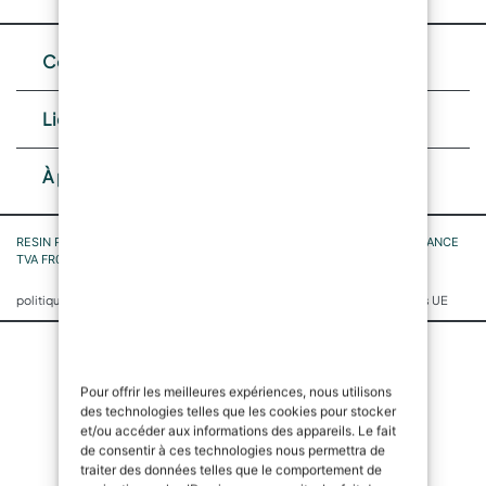
Contacts
Liens utiles
À propos de nous
RESIN PRO SASU, n° 4 Allée du Marais de Condé 60510 Rochy-Condé FRANCE
TVA FR05842797722 SIRET 842 797 722 00027 code NAF 4791B
|
|
politique de confidentialité
Politique de cookies
Politique de cookies UE
Pour offrir les meilleures expériences, nous utilisons
des technologies telles que les cookies pour stocker
et/ou accéder aux informations des appareils. Le fait
de consentir à ces technologies nous permettra de
traiter des données telles que le comportement de