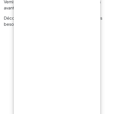
Vernis transparent pour microciment à des prix très
avantageux.
Découvrez notre large gamme de produits pour vos
besoins créatifs et professionnels :
ResinPro : une boutique
unique pour tous vos
besoins
15 ans d'expérience à votre entière
disposition pour vous fournir des résines
et accessoires pour la créativité,
l'industrie, le bricolage, le revêtement