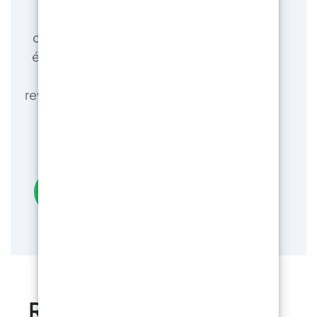
Nos techniciens proposent des
consultations à distance gratuites pour
éviter les erreurs et garantir les résultats
escomptés. Contrairement aux
revendeurs génériques qui vendent 1 000
produits différents, nous vous
garantissons un résultat impeccable.
Obtenez une consultation gratuite
RESIN PRO est un leader