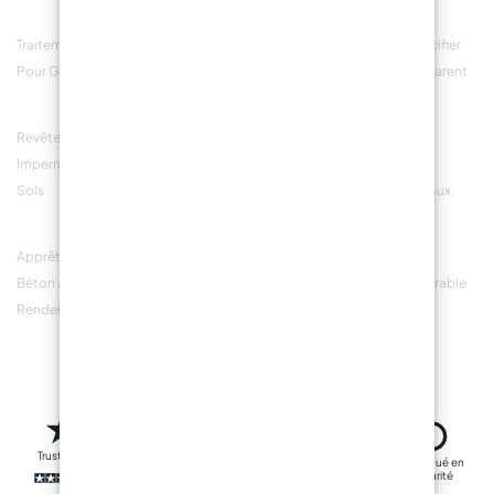
Traitement Du Grès
Kit DIY Pour Réparer
Comment Opacifier
Pour Garage
Les Toilettes Avec De
Un Vernis Transparent
La Résine
Revêtement Brillant
Gomme Siliconiche
Création De
Imperméable Pour
RTV2 Pour Objets En
Revêtements
Sols
Résine
Imperméables Aux
Intempéries
Apprêt époxy Pour
Matériaux De Haute
Revêtement En
Béton à Haut
Qualité Pour La Pose
Microciment Durable
Rendement
De Résines
Et Protecteur
Trustpilot
Livraison rapide
Fabriqué en
Transactions
sécurité
sûres