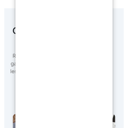
Chez vous, directement
du producteur !
ResinPro est le fabricant direct de notre
gamme de résines pour les entreprises et
les amateurs , garantissant les prix les plus
bas du marché.
En savoir plus