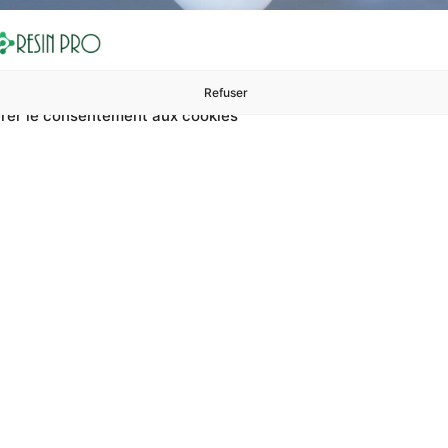
Refuser
rer le consentement aux cookies
ures à 99 €
ents
Accessoires et polissage
Sols et revêtements
Boug
mines