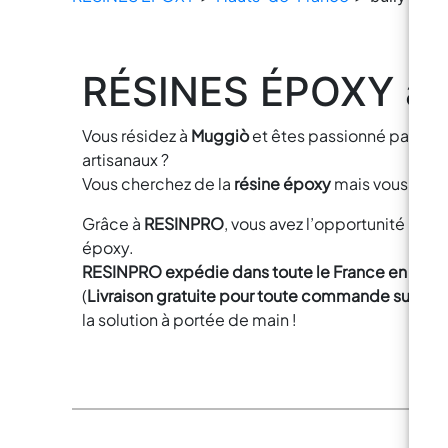
RÉSINES ÉPOXY à b
Vous résidez à
Muggiò
et êtes passionné par le br
artisanaux ?
Vous cherchez de la
résine époxy
mais vous ne s
Grâce à
RESINPRO
, vous avez l’opportunité un
époxy.
RESINPRO expédie dans toute
le France
en 24h/
(
Livraison gratuite pour toute commande supérie
la solution à portée de main !