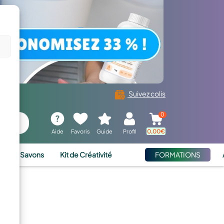
Suivez colis
0
Aide
Favoris
Guide
Profil
0,00
€
ies et Savons
Kit de Créativité
FORMATIONS