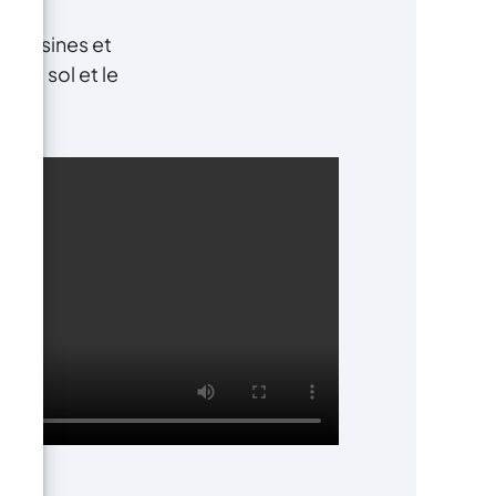
es résines et
t de sol et le