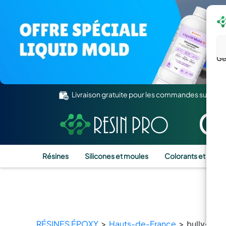
Gé
Livraison gratuite pour les commandes supérie
Résines
Silicones et moules
Colorants et Pigm
RÉSINES ÉPOXY
Hauts-de-France
>
> bully-les-