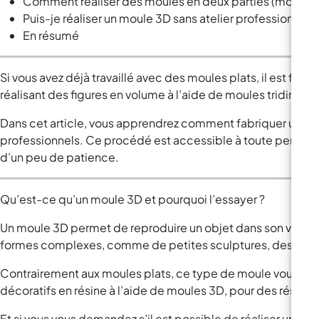
Comment réaliser des moules en deux parties (moule typ
Puis-je réaliser un moule 3D sans atelier professionnel ?
En résumé
Si vous avez déjà travaillé avec des moules plats, il est fort
réalisant des figures en volume à l’aide de moules tridimen
Dans cet article, vous apprendrez comment fabriquer un mou
professionnels. Ce procédé est accessible à toute personne 
d’un peu de patience.
Qu’est-ce qu’un moule 3D et pourquoi l’essayer ?
Un moule 3D permet de reproduire un objet dans son volume c
formes complexes, comme de petites sculptures, des boîtes
Contrairement aux moules plats, ce type de moule vous perm
décoratifs en résine à l’aide de moules 3D, pour des résulta
Et si vous vous demandez s’il est possible de réaliser un mo