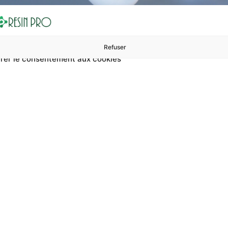
Refuser
rer le consentement aux cookies
ures à 99 €
ents
Accessoires et polissage
Sols et revêtements
Boug
aliser des figures en v