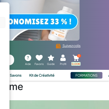
Suivez colis
0
Aide
Favoris
Guide
Profil
0,00
€
ies et Savons
Kit de Créativité
FORMATIONS
olume