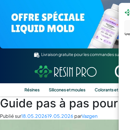
Gé
Livraison gratuite pour les commandes supérie
Résines
Silicones et moules
Colorants et Pigm
Guide pas à pas pour ré
Publié sur
18.05.2026
19.05.2026
par
Vazgen