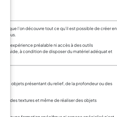
t, lorsque l’on découvre tout ce qu’il est possible de créer en
e à nous.
cune expérience préalable ni accès à des outils
e liquide, à condition de disposer du matériel adéquat et
r les objets présentant du relief, de la profondeur ou des
eurs, des textures et même de réaliser des objets
vous. Aucune formation spécifique ni espace spécialisé n’est