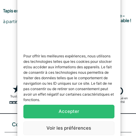
Tapis en silicone
KIT POLYESTER – Kit de
Réparation Fibre de Verre –
4,29
€
Réparation Rapide et Durable !
à partir de
17,90
€
…
1
2
3
21
Suivant »
Pour offrir les meilleures expériences, nous utilisons
des technologies telles que les cookies pour stocker
et/ou accéder aux informations des appareils. Le fait
de consentir à ces technologies nous permettra de
traiter des données telles que le comportement de
navigation ou les ID uniques sur ce site. Le fait de ne
pas consentir ou de retirer son consentement peut
avoir un effet négatif sur certaines caractéristiques et
Trustpilot
Livraison rapide
Fabriqué en
fonctions.
Transactions
sécurité
sûres
Accepter
Contacts
Voir les préférences