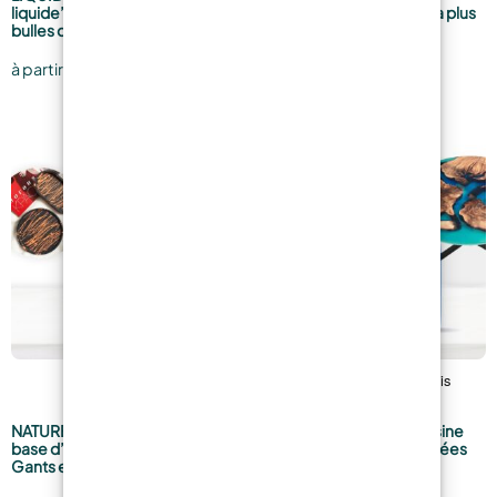
liquide” – Coulées sans micro-
transparente Glaçage: La plus
bulles d’air !
utilisée par les Artistes !
15,94
€
21,99
€
à partir de
à partir de
NATURESIN – Résine Minérale à
EPOXYTABLE 5-FIVE Résine
base d’eau. Blanche – Sans
Epoxy pour Tables – Coulées
Gants et sans Masque !
parfaites jusqu’à 5 cm