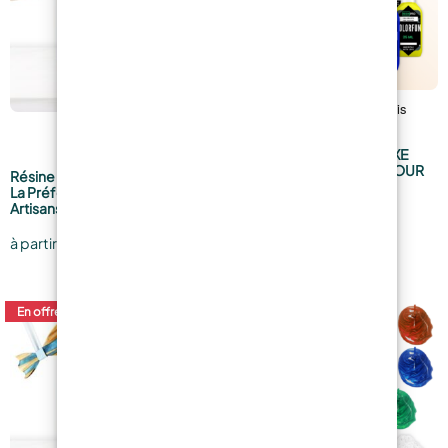
PÂTE COLORANTE DELUXE
COLORFUN ORIGINAL POUR
Résine Époxy Transparente –
RÉSINES ÉPOXY – 25 ml
La Préférée des Créatifs et des
Artisans
3,19
€
à partir de
10,99
€
à partir de
En offre