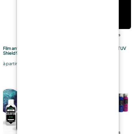
Film antiadhésif Brillant Shiny
PIGMENT FLUORESCENT UV
Shield 96cm
(Poudre fluorescente)
8,69
€
4,99
€
à partir de
à partir de