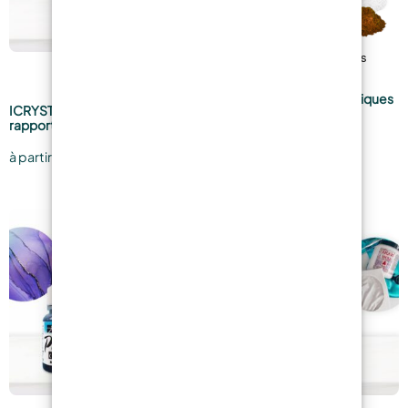
SAHARA Pigments Métalliques
ICRYSTAL 2 CM Meilleur
rapport Qualité Prix !
3,19
€
à partir de
16,38
€
-12%
à partir de
En offre