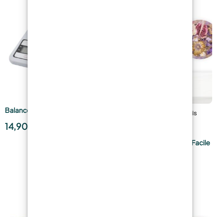
Balance Numérique 1gr – 7kg
14,90
€
ONE-TO-ONE Résine
Transparente 1:1 – La Plus Facile
à Utiliser et Résistante à
l’Humidité! !
19,79
€
à partir de