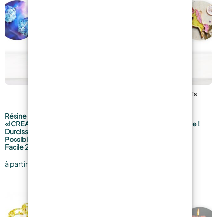
Résine pour bijoux
UV CREATION – Nouvelle
«ICREATION» – Temps de
Formule, Encore plus Dure !
Durcissement le plus Rapide
9,99
€
Possible, Rapport de Mélange
à partir de
Facile 2:1.
16,49
€
à partir de