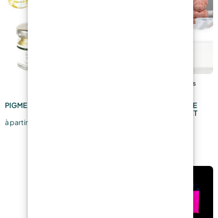
PIGMENTS MÉTALLIQUES
CAOUTCHOUC SILICONE
LIQUIDE TRANSLUCIDE ET
7,59
€
RAPIDE
à partir de
24,19
€
à partir de