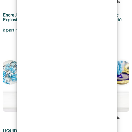
Encre Jacquard Piñata Effet
Liquid Mold – Caoutchouc
Explosion à Base d’Alcool
Silicone 20 Shores – Dureté
Moyenne, Polyvalent!
4,90
€
à partir de
29,99
€
à partir de
LIQUIDISSIMA “Résine très
ART PRO Résine Epoxy