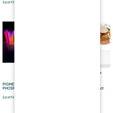
16,99
€
38,49
€
à partir de
à partir de
PIGMENTS
EPOXYFOOD – Résine
PHOSPHORESCENTS
Transparente pour Contact
Alimentaire – Food Safe
6,49
€
à partir de
26,99
€
à partir de