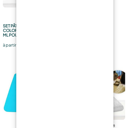
SET PIGMENTS NEON
16,49
€
SET PÂTES COLORANTES
COLORFUN – 5 x 25 ML et 9 x 25
ML POUR RÉSINES ÉPOXY
13,19
€
à partir de