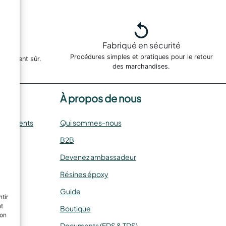
Fabriqué en sécurité
es
Procédures simples et pratiques pour le retour
paiement sûr.
des marchandises.
À propos de nous
oursements
Qui sommes-nous
B2B
Devenez ambassadeur
Résines époxy
Guide
tir
nt
Boutique
son
Documents (FDS & TDS)