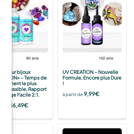
ne pour bijoux
UV CREATION – Nouvelle
EATION» – Temps de
Formule, Encore plus Dure
issement le plus
!
de Possible, Rapport
9,99
€
élange Facile 2:1.
à partir de
16,49
€
tir de