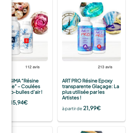
IDISSIMA “Résine
ART PRO Résine Epoxy
 liquide” – Coulées
transparente Glaçage: La
micro-bulles d’air !
plus utilisée par les
Artistes !
15,94
€
tir de
21,99
€
à partir de