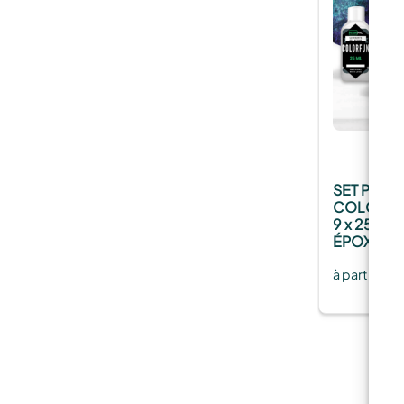
SET PÂTE
COLORFUN 
9 x 25 ML
ÉPOXY
1
à partir de