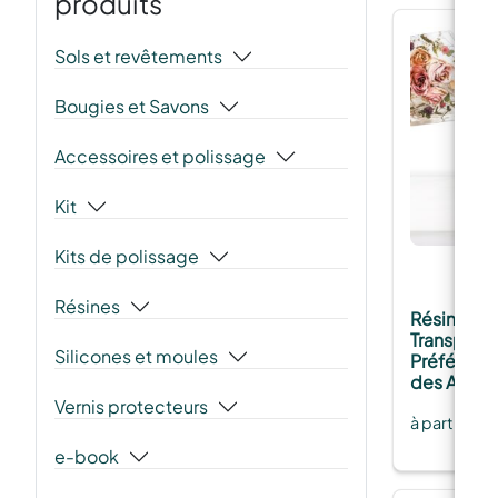
produits
Sols et revêtements
Bougies et Savons
Accessoires et polissage
Kit
Kits de polissage
Résines
Résine Ép
Transparen
Silicones et moules
Préférée d
des Artisa
Vernis protecteurs
à partir de
e-book