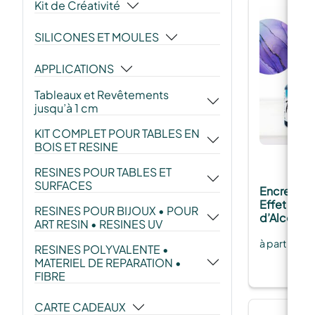
Kit de Créativité
SILICONES ET MOULES
APPLICATIONS
Tableaux et Revêtements
jusqu’à 1 cm
KIT COMPLET POUR TABLES EN
BOIS ET RESINE
RESINES POUR TABLES ET
SURFACES
Encre Jac
Effet Expl
RESINES POUR BIJOUX • POUR
d’Alcool
ART RESIN • RESINES UV
à partir de
RESINES POLYVALENTE •
MATERIEL DE REPARATION •
FIBRE
CARTE CADEAUX