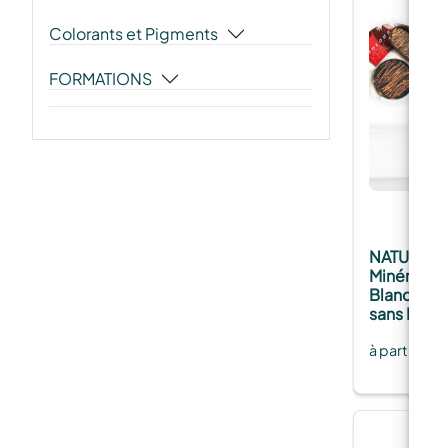
Colorants et Pigments
FORMATIONS
NATURESIN
Minérale à
Blanche – 
sans Masq
à partir de