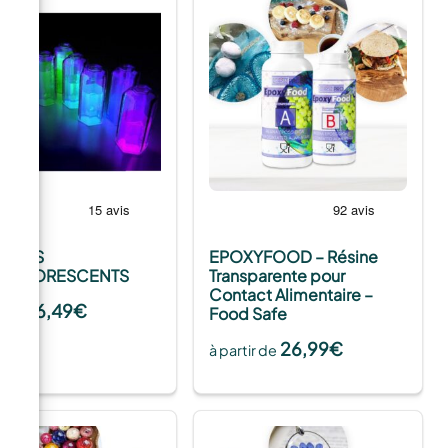
MENTS
EPOXYFOOD – Résine
SPHORESCENTS
Transparente pour
Contact Alimentaire –
6,49
€
tir de
Food Safe
26,99
€
à partir de