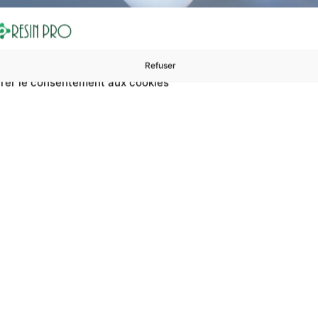
Refuser
rer le consentement aux cookies
ures à 99 €
ents
Accessoires et polissage
Sols et revêtements
Boug