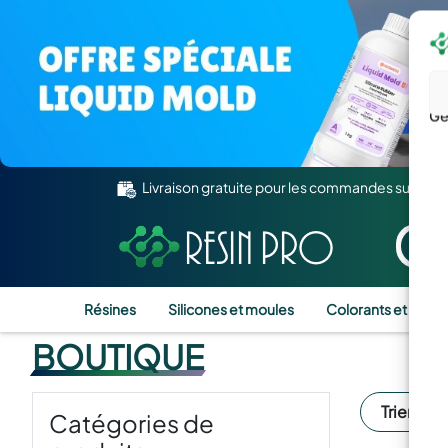
Gé
Livraison gratuite pour les commandes supérie
Résines
Silicones et moules
Colorants et Pigm
BOUTIQUE
Trier par:
Catégories de