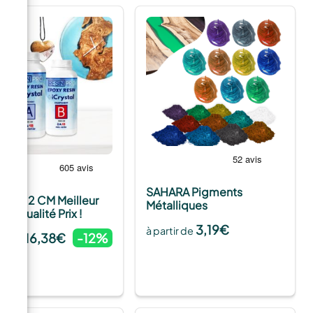
e
SAHARA Pigments
STAL 2 CM Meilleur
Métalliques
rt Qualité Prix !
3,19
€
à partir de
16,38
€
-12%
tir de