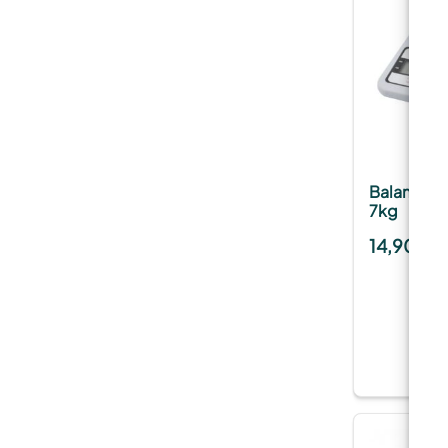
Balance N
7kg
14,90
€