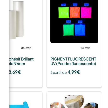
antiadhésif Brillant
PIGMENT FLUORESCENT
y Shield 96cm
UV (Poudre fluorescente)
8,69
€
4,99
€
tir de
à partir de