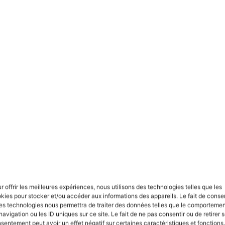
Livraison rapide
Transactions sûr
aison rapide avec coursier express
Achetez grâce à un système de 
en 24h
Liens utiles
Expédition, retours et remb
Termes et conditions
Calcul de résine
e
FAQ
r offrir les meilleures expériences, nous utilisons des technologies telles que les
Contacts
kies pour stocker et/ou accéder aux informations des appareils. Le fait de consen
es technologies nous permettra de traiter des données telles que le comporteme
navigation ou les ID uniques sur ce site. Le fait de ne pas consentir ou de retirer 
sentement peut avoir un effet négatif sur certaines caractéristiques et fonctions.