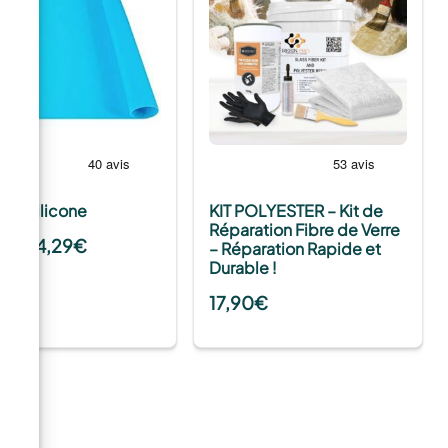
 en silicone
KIT POLYESTER – Kit de
Réparation Fibre de Verre
4,29
€
tir de
– Réparation Rapide et
Durable !
17,90
€
ant »