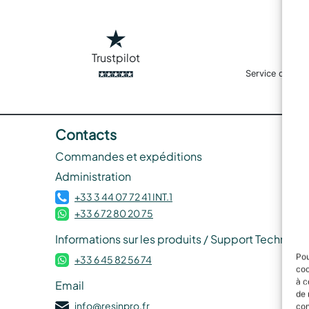
Trustpilot
Service de livr
Contacts
Commandes et expéditions
Administration
+33 3 44 07 72 41 INT.1
+33 6 72 80 20 75
Informations sur les produits / Support Techniqu
Pou
+33 6 45 82 56 74
coo
à c
Email
de 
info@resinpro.fr
con