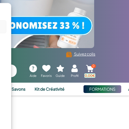
Suivez colis
0
Aide
Favoris
Guide
Profil
0,00
€
ies et Savons
Kit de Créativité
FORMATIONS