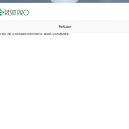
Refuser
rer le consentement aux cookies
ures à 99 €
ents
Accessoires et polissage
Sols et revêtements
Boug
Accueil
Naturesin avec de légers défauts esthétiques
ec de légers défaut