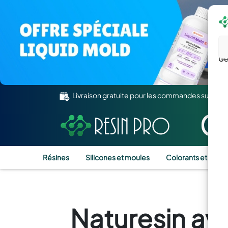
Gé
Livraison gratuite pour les commandes supérie
Résines
Silicones et moules
Colorants et Pigm
Naturesin av