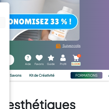
Suivez colis
0
Aide
Favoris
Guide
Profil
0,00
€
ies et Savons
Kit de Créativité
FORMATIONS
s esthétiques