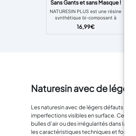
Sans Gants et sans Masque !
ap
NATURESIN PLUS est une résine
synthétique bi-composant à
base d’eau conçue pour offrir
16,99
€
C
une durabilité et une résistance
tis
mécanique supérieures.
Mélangée selon les proportions
100:30, elle crée une matière
fluide idéale pour le coulage
est
dans divers moules. Temps de
de 
travail : 3 min Temps de
la 
durcissement : 13-18 min Temps
ap
de démoulage : 19-22 min (à
une
Naturesin avec de légers
25°C) Couleur finale : Blanc
éclatant avec une finition
a
robuste et similaire à la
pe
Les naturesin avec de légers défauts est
céramique. Découvrez le
revêtement hydrofuge invisible
imperfections visibles en surface. Ces dé
ma
pour objets en NatuResin.
bulles d’air ou des irrégularités dans la c
le
les caractéristiques techniques et foncti