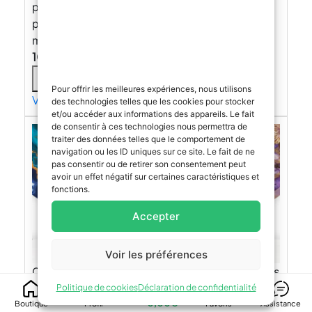
polir), attendez 24 h de plus pour donner au
produit le temps d'atteindre la dureté
maximale et d'être plus facilement poli
10,99
€
Pour offrir les meilleures expériences, nous utilisons
Visualizza di più →
des technologies telles que les cookies pour stocker
et/ou accéder aux informations des appareils. Le fait
de consentir à ces technologies nous permettra de
traiter des données telles que le comportement de
navigation ou les ID uniques sur ce site. Le fait de ne
pas consentir ou de retirer son consentement peut
avoir un effet négatif sur certaines caractéristiques et
fonctions.
Accepter
Voir les préférences
ONE-TO-ONE Résine Transparente 1:1 - La Plus
0
Facile à Utiliser et Résistante à l'Humidité! !
Politique de cookies
Déclaration de confidentialité
0,00
€
Résine Transparente Non Toxique “ONE-TO-
Boutique
Profil
Favoris
Assistance