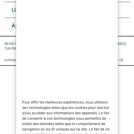
Liens utiles
À propos de nous
RESIN PRO SASU, n° 4 Allée du Marais de Condé 60510 Rochy-Condé FRANCE
TVA FR05842797722 SIRET 842 797 722 00027 code NAF 4791B
|
|
politique de confidentialité
Politique de cookies
Politique de cookies UE
Pour offrir les meilleures expériences, nous utilisons
des technologies telles que les cookies pour stocker
et/ou accéder aux informations des appareils. Le fait
de consentir à ces technologies nous permettra de
traiter des données telles que le comportement de
navigation ou les ID uniques sur ce site. Le fait de ne