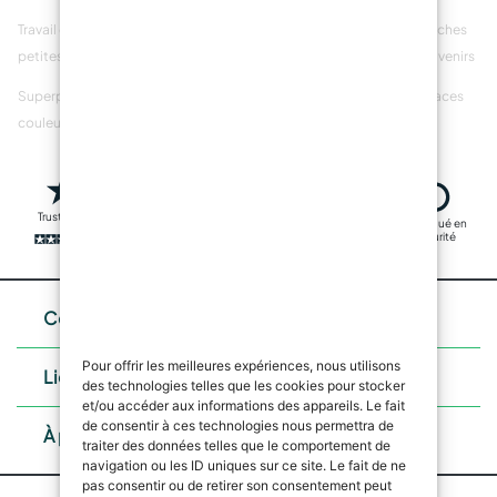
Travail détaillé sur de
La fabrication de
Création de couches
petites inclusions
résine anti-bulles
créatives de souvenirs
Superposition de
Superposition
Polish pour surfaces
couleurs et d'objets
d'objets personnels
en résine
Trustpilot
Livraison rapide
Fabriqué en
Transactions
sécurité
sûres
Contacts
Pour offrir les meilleures expériences, nous utilisons
Liens utiles
des technologies telles que les cookies pour stocker
et/ou accéder aux informations des appareils. Le fait
de consentir à ces technologies nous permettra de
À propos de nous
traiter des données telles que le comportement de
navigation ou les ID uniques sur ce site. Le fait de ne
pas consentir ou de retirer son consentement peut