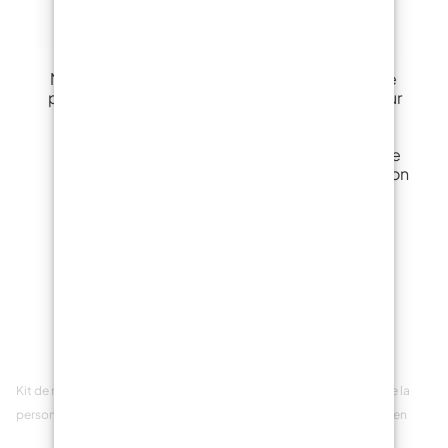
Moule en Silicone
Moule en silicone
pour Vase Facetté
étoile de mer pour
3D
savon artisanal
(8x8x1,5h cm) :
15,29
€
devenez un artiste
de savon fait maison
!
4,99
€
Kit de résine
Lampe de travail pour
Travailler avec de la
personnalisable
détails en résine
résine en été ou en
hiver