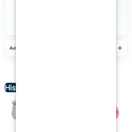
Avis sur ResinPro
COD:
MO-61X46X43
Historique de navigation