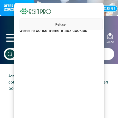
Refuser
Gérer le consentement aux cookies
Blog
Guide
/
/
Accueil
Silicones et moules
Moules prêts et
/
/ Moule en silicone 3D – Chien
coffrages
Moules 3D
pour résine