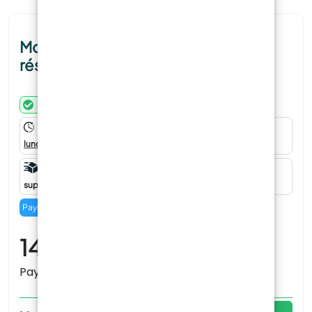
Moule en silicone 3D – Chien pour
résine
Disponible
Commandez maintenant pour recevoir votre produit entre le
lundi 10 août
et le
jeudi 13 août
.
Livraison à domicile €8.90 -
Gratuit
pour les commandes
supérieures à 99 €
Payez en
4
échéances de
3,55
€
sans frais avec
14,19
€